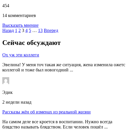
454
14 комментариев
Высказать мнение
Назад
1
2
3
4
5
…
13
Вперед
Сейчас обсуждают
Ох уж эти коллеги
Эвелина! У меня точ такая же ситуация, жена изменила ожетс
коллегой и тоже был новогодний ...
Эдик
2 недели назад
Рассказы жён об изменах из реальной жизни
На самом деле все кроется в воспитании. Нужно всегда
блядство называть блядством. Если человек пошёл ...