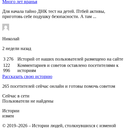
Много лет вранья
Для начала тайно ДНК тест на детей. Птбей активы,
приготовь себе подушку безопасности. А там ...
Николай
2 недели назад
3 276
Историй от наших пользователей размещено на сайте
122
Комментариев и советов оставлено посетителями к
996
историям
Рассказать свою историю
265
посетителей сейчас онлайн и готовы помочь советом
Сейчас в сети
Пользователи не найдены
Истории
измен
© 2019–2026 – Истории людей, столкнувшихся с изменой