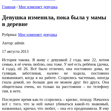
Главная
›
Мне изменяет девушка
Девушка изменила, пока была у мамы
в деревне
Рубрика:
Мне изменяет девушка
Автор:
admin
17 августа 2013
История такова. Я живу с девушкой 2 года, мне 22, хотим
семью, я её очень люблю, она тоже. У неё есть ребёнок (дочка,
4 года), ей 26. Всё было отлично, она постоянно дома, не
гулящая, заботливая, налево не ходила, постоянно
названивает, когда я на работе. Ссорились частенько, иногда
гнала домой, но больше дня не можем друг без друга. Она
общительна очень, но только на расстоянии – по телефону
там, в нете.
Последнее время как-то ссорились – кризис, походу. Началось
всё с того, что за ней начал убиваться какой-то знакомый,
названивал, кричал, что любит, – она его продинамила. Я ему