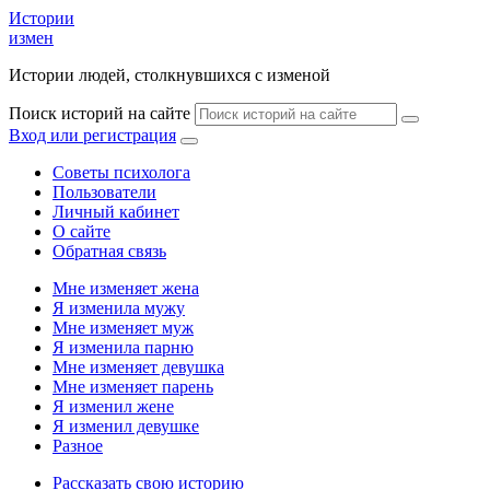
Истории
измен
Истории людей, столкнувшихся с изменой
Поиск историй на сайте
Вход или регистрация
Советы психолога
Пользователи
Личный кабинет
О сайте
Обратная связь
Мне изменяет жена
Я изменила мужу
Мне изменяет муж
Я изменила парню
Мне изменяет девушка
Мне изменяет парень
Я изменил жене
Я изменил девушке
Разное
Рассказать свою историю