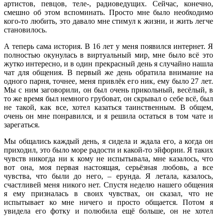
артистов, певцов, теле-, радиоведущих. Сейчас, конечно,
смешно об этом вспоминать. Просто мне было необходимо
кого-то любить, это давало мне стимул к жизни, и жить легче
становилось.
А теперь сама история. В 16 лет у меня появился интернет. Я
полностью окунулась в виртуальный мир, мне было всё это
жутко интересно, и в один прекрасный день я случайно нашла
чат для общения. В первый же день обратила внимание на
одного парня, точнее, меня привлёк его ник, ему было 27 лет.
Мы с ним заговорили, он был очень прикольный, весёлый, в
то же время был немного грубоват, он скрывал о себе всё, был
не такой, как все, хотел казаться таинственным. В общем,
очень он мне понравился, и я решила остаться в том чате и
зарегаться.
Мы общались каждый день, я сидела и ждала его, а когда он
приходил, это было море радости и какой-то эйфории. Я таких
чувств никогда ни к кому не испытывала, мне казалось, что
вот она, моя первая настоящая, серьёзная любовь, а все
чувства, что были до него, – ерунда. Я летала, казалось,
счастливей меня никого нет. Спустя неделю нашего общения
я ему призналась в своих чувствах, он сказал, что не
испытывает ко мне ничего и просто общается. Потом я
увидела его фотку и полюбила ещё больше, он не хотел