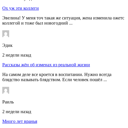
Ох уж эти коллеги
Эвелина! У меня точ такая же ситуация, жена изменила ожетс
коллегой и тоже был новогодний ...
Эдик
2 недели назад
Рассказы жён об изменах из реальной жизни
На самом деле все кроется в воспитании. Нужно всегда
блядство называть блядством. Если человек пошёл ...
Раиль
2 недели назад
Много лет вранья