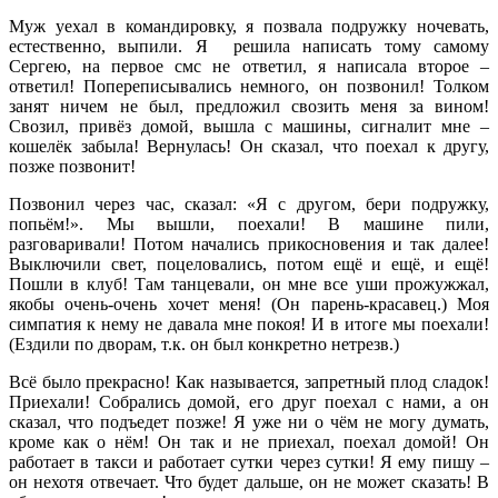
Муж уехал в командировку, я позвала подружку ночевать,
естественно, выпили. Я решила написать тому самому
Сергею, на первое смс не ответил, я написала второе –
ответил! Попереписывались немного, он позвонил! Толком
занят ничем не был, предложил свозить меня за вином!
Свозил, привёз домой, вышла с машины, сигналит мне –
кошелёк забыла! Вернулась! Он сказал, что поехал к другу,
позже позвонит!
Позвонил через час, сказал: «Я с другом, бери подружку,
попьём!». Мы вышли, поехали! В машине пили,
разговаривали! Потом начались прикосновения и так далее!
Выключили свет, поцеловались, потом ещё и ещё, и ещё!
Пошли в клуб! Там танцевали, он мне все уши прожужжал,
якобы очень-очень хочет меня! (Он парень-красавец.) Моя
симпатия к нему не давала мне покоя! И в итоге мы поехали!
(Ездили по дворам, т.к. он был конкретно нетрезв.)
Всё было прекрасно! Как называется, запретный плод сладок!
Приехали! Собрались домой, его друг поехал с нами, а он
сказал, что подъедет позже! Я уже ни о чём не могу думать,
кроме как о нём! Он так и не приехал, поехал домой! Он
работает в такси и работает сутки через сутки! Я ему пишу –
он нехотя отвечает. Что будет дальше, он не может сказать! В