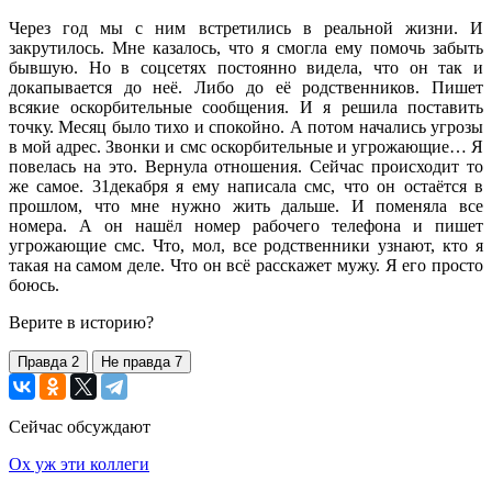
Через год мы с ним встретились в реальной жизни. И
закрутилось. Мне казалось, что я смогла ему помочь забыть
бывшую. Но в соцсетях постоянно видела, что он так и
докапывается до неё. Либо до её родственников. Пишет
всякие оскорбительные сообщения. И я решила поставить
точку. Месяц было тихо и спокойно. А потом начались угрозы
в мой адрес. Звонки и смс оскорбительные и угрожающие… Я
повелась на это. Вернула отношения. Сейчас происходит то
же самое. 31декабря я ему написала смс, что он остаётся в
прошлом, что мне нужно жить дальше. И поменяла все
номера. А он нашёл номер рабочего телефона и пишет
угрожающие смс. Что, мол, все родственники узнают, кто я
такая на самом деле. Что он всё расскажет мужу. Я его просто
боюсь.
Верите в историю?
Правда
2
Не правда
7
Сейчас обсуждают
Ох уж эти коллеги