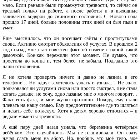
мало. Если раньше были промежутки трезвости, то сейчас он
трезвый только на работе, а после работы и в выходные
заливается водярой до свинского состояния. С Нового года
прошло 17 дней, больше половины этих дней он был пьян в
умат.
Ещё выяснилось, что он посещает сайты с проститутками
снова. Активно смотрит объявления об услугах. В прошлом 2
года назад мне стал известен факт об измене с одной такой
дамочкой. Кое-как пережили этот момент. Не думаю, что
простила до конца и, тем более, не забыла. Подгадило это
наши отношения.
Я не хотела проверять ничего и давно не лазила в его
телефоне… Но вдруг захотелось узнать и узнала… Не знаю,
пользовался ли услугами снова или просто смотрел, я не стала
копать дальше, не хочу, одно лазанье мне о многом говорит…
Факт есть факт, и мне жутко противно. Походу, ему стало
плевать на нашу семью. Ему предпочтительнее где-то шляться
и искать себе потаскух. Хотя к детям хорошо относится – в
редкие моменты трезвости.
А ещё пару дней назад узнала, что беременна четвёртым
ребёнком. Это случайность. Мы не планировали. Он сразу
начал слать меня на аборт. Но, вообще, это моё тело, моё