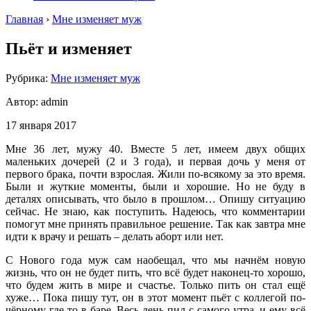
Главная
›
Мне изменяет муж
Пьёт и изменяет
Рубрика:
Мне изменяет муж
Автор:
admin
17 января 2017
Мне 36 лет, мужу 40. Вместе 5 лет, имеем двух общих
маленьких дочерей (2 и 3 года), и первая дочь у меня от
первого брака, почти взрослая. Жили по-всякому за это время.
Были и жуткие моменты, были и хорошие. Но не буду в
деталях описывать, что было в прошлом… Опишу ситуацию
сейчас. Не знаю, как поступить. Надеюсь, что комментарии
помогут мне принять правильное решение. Так как завтра мне
идти к врачу и решать – делать аборт или нет.
С Нового года муж сам наобещал, что мы начнём новую
жизнь, что он не будет пить, что всё будет наконец-то хорошо,
что будем жить в мире и счастье. Только пить он стал ещё
хуже… Пока пишу тут, он в этот момент пьёт с коллегой по-
чёрному где-то в баре. Весь день пил с самого утра, и ему всё