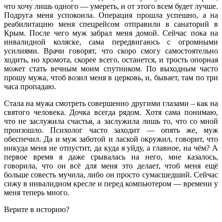
что хочу лишь одного — умереть, и от этого всем будет лучше.
Подруга меня успокоила. Операция прошла успешно, а на
реабилитацию меня спецрейсом отправили в санаторий в
Крым. После чего муж забрал меня домой. Сейчас пока на
инвалидной коляске, сама передвигаюсь с огромными
усилиями. Врачи говорят, что скоро смогу самостоятельно
ходить, но хромота, скорее всего, останется, и трость опорная
может стать вечным моим спутником. По выходным часто
прошу мужа, чтоб возил меня в церковь, и, бывает, там по три
часа пропадаю.
Стала на мужа смотреть совершенно другими глазами – как на
святого человека. Дочка всегда рядом. Хотя сама понимаю,
что не заслужила счастья, а заслужила лишь то, что со мной
произошло. Психолог часто заходит — опять же, муж
обеспечил. Да и муж заботой и лаской окружил, говорит, что
никуда меня не отпустит, да куда я уйду, а главное, на чём? А
первое время я даже срывалась на него, мне казалось,
говорила, что он всё для меня это делает, чтоб меня ещё
больше совесть мучила, либо он просто сумасшедший. Сейчас
сижу в инвалидном кресле и перед компьютером — времени у
меня теперь много.
Верите в историю?