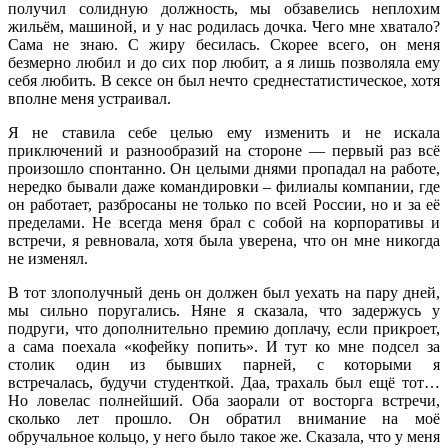
получил солидную должность, мы обзавелись неплохим
жильём, машиной, и у нас родилась дочка. Чего мне хватало?
Сама не знаю. С жиру бесилась. Скорее всего, он меня
безмерно любил и до сих пор любит, а я лишь позволяла ему
себя любить. В сексе он был нечто среднестатистическое, хотя
вполне меня устраивал.
Я не ставила себе целью ему изменить и не искала
приключений и разнообразий на стороне — первый раз всё
произошло спонтанно. Он целыми днями пропадал на работе,
нередко бывали даже командировки – филиалы компании, где
он работает, разбросаны не только по всей России, но и за её
пределами. Не всегда меня брал с собой на корпоративы и
встречи, я ревновала, хотя была уверена, что он мне никогда
не изменял.
В тот злополучный день он должен был уехать на пару дней,
мы сильно поругались. Няне я сказала, что задержусь у
подруги, что дополнительно премию доплачу, если прикроет,
а сама поехала «кофейку попить». И тут ко мне подсел за
столик один из бывших парней, с которыми я
встречалась, будучи студенткой. Даа, трахаль был ещё тот…
Но ловелас полнейший. Оба заорали от восторга встречи,
сколько лет прошло. Он обратил внимание на моё
обручальное кольцо, у него было такое же. Сказала, что у меня