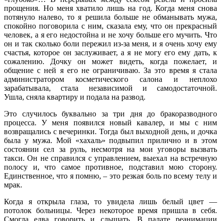
прощения. Но меня хватило лишь на год. Когда меня снова
потянуло налево, то я решила больше не обманывать мужа,
спокойно поговорила с ним, сказала ему, что он прекрасный
человек, а я его недостойна и не хочу больше его мучить. Что
он и так сколько боли пережил из-за меня, и я очень хочу ему
счастья, которое он заслуживает, а я не могу его ему дать, к
сожалению. Дочку он может видеть, когда пожелает, и
общение с ней я его не ограничиваю. За это время я стала
администратором косметического салона и неплохо
зарабатывала, стала независимой и самодостаточной.
Ушла, сняла квартиру и подала на развод.
Это случилось буквально за три дня до бракоразводного
процесса. У меня появился новый кавалер, и мы с ним
возвращались с вечеринки. Тогда был выходной день, и дочка
была у мужа. Мой «хахаль» подвыпил прилично и в этом
состоянии сел за руль, несмотря на мои уговоры вызвать
такси. Он не справился с управлением, выехал на встречную
полосу и, что самое противное, подставил мою сторону.
Единственное, что я помню, – это резкая боль по всему телу и
мрак.
Когда я открыла глаза, то увидела лишь белый цвет —
потолок больницы. Через некоторое время пришла в себя.
Смогла едва говорить и слышать. В палате реанимации