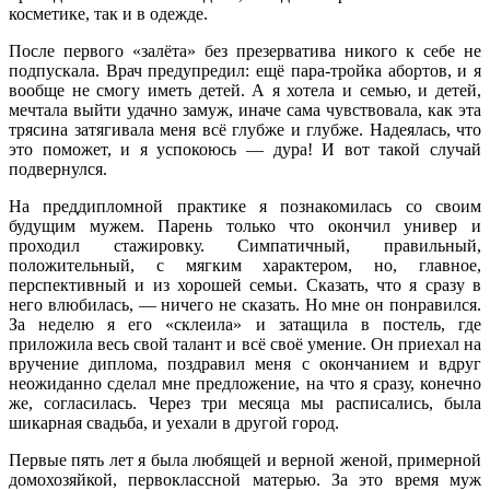
косметике, так и в одежде.
После первого «залёта» без презерватива никого к себе не
подпускала. Врач предупредил: ещё пара-тройка абортов, и я
вообще не смогу иметь детей. А я хотела и семью, и детей,
мечтала выйти удачно замуж, иначе сама чувствовала, как эта
трясина затягивала меня всё глубже и глубже. Надеялась, что
это поможет, и я успокоюсь — дура! И вот такой случай
подвернулся.
На преддипломной практике я познакомилась со своим
будущим мужем. Парень только что окончил универ и
проходил стажировку. Симпатичный, правильный,
положительный, с мягким характером, но, главное,
перспективный и из хорошей семьи. Сказать, что я сразу в
него влюбилась, — ничего не сказать. Но мне он понравился.
За неделю я его «склеила» и затащила в постель, где
приложила весь свой талант и всё своё умение. Он приехал на
вручение диплома, поздравил меня с окончанием и вдруг
неожиданно сделал мне предложение, на что я сразу, конечно
же, согласилась. Через три месяца мы расписались, была
шикарная свадьба, и уехали в другой город.
Первые пять лет я была любящей и верной женой, примерной
домохозяйкой, первоклассной матерью. За это время муж