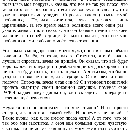
появилась моя подруга. Сказала, что всё не так уж плохо, что
меня готовят к операции, и если её вовремя не сделать, то я
уже никогда не смогу ходить. Спросила, как он (в смысле мой
любовник). Подруга ответила, что отделался лишь
царапинами, за это время был в больнице всего один раз –
узнать, жива ли я, и сказала, что он больше печётся о своей
машине и о своей заднице. И надо полагать, что все мои
любовники вмиг забыли о моём существовании.
Услышала в коридоре голос моего мужа, они с врачом о чём-то
говорили. Зашёл, спросил, как я. Ответила, что бывало и
лучше, и спросила, зачем он пришёл. Он сказал, что всё будет
хорошо, насчёт операции и реабилитации он договорился, и я
не только буду ходить, но и танцевать. А я сказала, чтобы он
уходил и пока не приводил сюда дочь. Он вышел, и вошла
подруга. Спросила, зачем я так с ним? Он уговорил родителей
продать квартиру своей покойной бабушки, поменял свой
РАФ-4 на двенашку с доплатой, влез в кредиты — операция и
лечение недёшево стоят.
Неужели она не понимает, что мне стыдно? И не просто
стыдно, а я противна самой себе. И почему я не погибла?
Такие курвы, как я, не имеют права жить! А от того, что он
так обо мне заботится, я себя ещё большей сукой чувствую.
Сказала, что не могу его видеть, не могу ему в глаза смотреть,