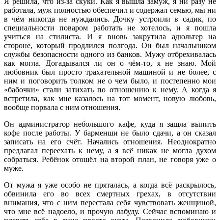
Я решила, что из-за скуки. Как я вышла замуж, я ни разу не
работала, муж полностью обеспечил и содержал семью, мы ни
в чём никогда не нуждались. Дочку устроили в садик, по
специальности поваром работать не хотелось, и я пошла
учиться на стилиста. И я вновь закрутила адюльтер на
стороне, который продлился полгода. Он был начальником
службы безопасности одного из банков. Мужу отбрехивалась
как могла. Догадывался ли он о чём-то, я не знаю. Мой
любовник был просто трахательной машиной и не более, с
ним и поговорить толком не о чем было, и постепенно мои
«бабочки» стали затихать по отношению к нему. А когда я
встретила, как мне казалось на тот момент, новую любовь,
вообще порвала с ним отношения.
Он администратор небольшого кафе, куда я зашла выпить
кофе после работы. У барменши не было сдачи, а он сказал
записать на его счёт. Начались отношения. Неоднократно
предлагал переехать к нему, а я всё никак не могла духом
собраться. Ребёнок отошёл на второй план, не говоря уже о
муже.
От мужа я уже особо не пряталась, а когда всё раскрылось,
обвинила его во всех смертных грехах, в отсутствии
внимания, что с ним перестала себя чувствовать женщиной,
что мне всё надоело, и прочую лабуду. Сейчас вспоминаю и