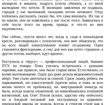
затащили в машину, подруга успела убежать, а со мной
вытворяли что хотели. В милицию заявления не подавала,
городок у нас маленький, пальцами потом затыкают. Отцу
побоялась рассказать, сказал бы, что сама виновата. Их так и
не нашли, они не появлялись у нас после этого. Замкнулась в
себе после этого на время, правда, и что-то во мне
надломилось.
Уже сейчас, спустя много лет, когда я, сидя в инвалидном
кресле, разговаривала с психологом, она мне объяснила, что
на всех людей изнасилование влияет по-разному. Одни
становятся фригидными, и секс для них как нечто страшное, а
другие потом, наоборот, идут вразнос.
Поступила в «бурсу» — профессиональный лицей, бывшее
ПТУ, на повара. Пока училась, встречалась с разными
парнями, как правило, они были старше меня. Естественно, со
всеми вытекающими. Один раз даже делала медикаментозный
аборт. Уже стали шептаться за спиной. Сразу скажу, ребята, ни
наркоманкой, ни алкоголичкой (крепче вина и пива за всю
жизнь ничего не пробовала), ни замухрышкой никогда не
была, всегда ходила ухоженной, не намалёвывалась излишней
косметикой, как Олег Попов (клоун, царство ему небесное),
но и бледной поганкой как послушница из церковно-
приходской школы не ходила, всегда в строгом стиле как в