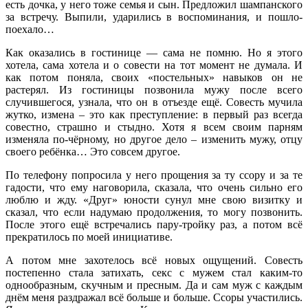
есть дочка, у него тоже семья и сын. Предложил шампанского
за встречу. Выпили, ударились в воспоминания, и пошло-
поехало…
Как оказались в гостинице — сама не помню. Но я этого
хотела, сама хотела и о совести на тот момент не думала. И
как потом поняла, своих «постельных» навыков он не
растерял. Из гостиницы позвонила мужу после всего
случившегося, узнала, что он в отъезде ещё. Совесть мучила
жутко, измена – это как преступление: в первый раз всегда
совестно, страшно и стыдно. Хотя я всем своим парням
изменяла по-чёрному, но другое дело – изменить мужу, отцу
своего ребёнка… Это совсем другое.
По телефону попросила у него прощения за ту ссору и за те
гадости, что ему наговорила, сказала, что очень сильно его
люблю и жду. «Друг» юности сунул мне свою визитку и
сказал, что если надумаю продолжения, то могу позвонить.
После этого ещё встречались пару-тройку раз, а потом всё
прекратилось по моей инициативе.
А потом мне захотелось всё новых ощущений. Совесть
постепенно стала затихать, секс с мужем стал каким-то
однообразным, скучным и пресным. Да и сам муж с каждым
днём меня раздражал всё больше и больше. Ссоры участились.