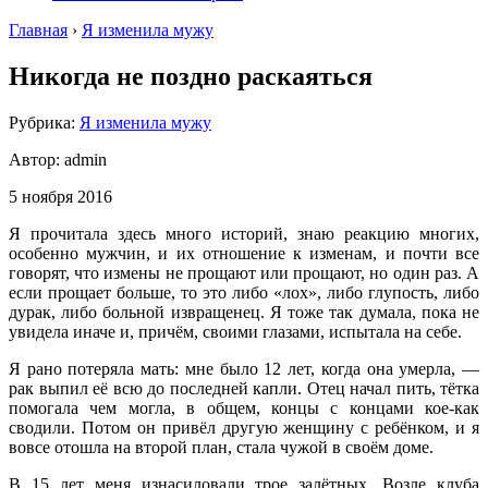
Главная
›
Я изменила мужу
Никогда не поздно раскаяться
Рубрика:
Я изменила мужу
Автор:
admin
5 ноября 2016
Я прочитала здесь много историй, знаю реакцию многих,
особенно мужчин, и их отношение к изменам, и почти все
говорят, что измены не прощают или прощают, но один раз. А
если прощает больше, то это либо «лох», либо глупость, либо
дурак, либо больной извращенец. Я тоже так думала, пока не
увидела иначе и, причём, своими глазами, испытала на себе.
Я рано потеряла мать: мне было 12 лет, когда она умерла, —
рак выпил её всю до последней капли. Отец начал пить, тётка
помогала чем могла, в общем, концы с концами кое-как
сводили. Потом он привёл другую женщину с ребёнком, и я
вовсе отошла на второй план, стала чужой в своём доме.
В 15 лет меня изнасиловали трое залётных. Возле клуба