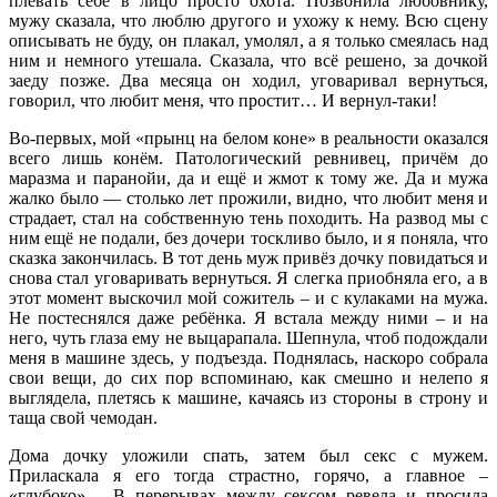
плевать себе в лицо просто охота. Позвонила любовнику,
мужу сказала, что люблю другого и ухожу к нему. Всю сцену
описывать не буду, он плакал, умолял, а я только смеялась над
ним и немного утешала. Сказала, что всё решено, за дочкой
заеду позже. Два месяца он ходил, уговаривал вернуться,
говорил, что любит меня, что простит… И вернул-таки!
Во-первых, мой «прынц на белом коне» в реальности оказался
всего лишь конём. Патологический ревнивец, причём до
маразма и паранойи, да и ещё и жмот к тому же. Да и мужа
жалко было — столько лет прожили, видно, что любит меня и
страдает, стал на собственную тень походить. На развод мы с
ним ещё не подали, без дочери тоскливо было, и я поняла, что
сказка закончилась. В тот день муж привёз дочку повидаться и
снова стал уговаривать вернуться. Я слегка приобняла его, а в
этот момент выскочил мой сожитель – и с кулаками на мужа.
Не постеснялся даже ребёнка. Я встала между ними – и на
него, чуть глаза ему не выцарапала. Шепнула, чтоб подождали
меня в машине здесь, у подъезда. Поднялась, наскоро собрала
свои вещи, до сих пор вспоминаю, как смешно и нелепо я
выглядела, плетясь к машине, качаясь из стороны в строну и
таща свой чемодан.
Дома дочку уложили спать, затем был секс с мужем.
Приласкала я его тогда страстно, горячо, а главное –
«глубоко»… В перерывах между сексом ревела и просила