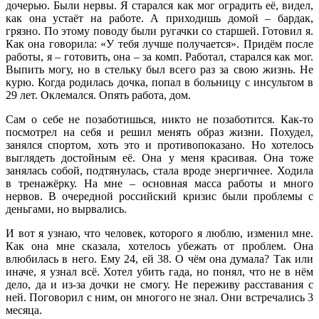
дочерью. Были нервы. Я старался как мог оградить её, видел,
как она устаёт на работе. А приходишь домой – бардак,
грязно. По этому поводу были ругачки со старшей. Готовил я.
Как она говорила: «У тебя лучше получается». Придём после
работы, я – готовить, она – за комп. Работал, старался как мог.
Выпить могу, но в стельку был всего раз за свою жизнь. Не
курю. Когда родилась дочка, попал в больницу с инсультом в
29 лет. Оклемался. Опять работа, дом.
Сам о себе не позаботишься, никто не позаботится. Как-то
посмотрел на себя и решил менять образ жизни. Похудел,
занялся спортом, хоть это и противопоказано. Но хотелось
выглядеть достойным её. Она у меня красивая. Она тоже
занялась собой, подтянулась, стала вроде энергичнее. Ходила
в тренажёрку. На мне – основная масса работы и много
нервов. В очередной российский кризис были проблемы с
деньгами, но вырвались.
И вот я узнаю, что человек, которого я люблю, изменил мне.
Как она мне сказала, хотелось убежать от проблем. Она
влюбилась в него. Ему 24, ей 38. О чём она думала? Так или
иначе, я узнал всё. Хотел убить гада, но понял, что не в нём
дело, да и из-за дочки не смогу. Не переживу расставания с
ней. Поговорил с ним, он многого не знал. Они встречались 3
месяца.