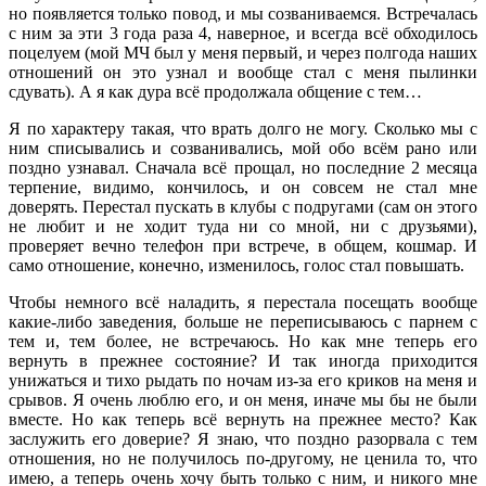
но появляется только повод, и мы созваниваемся. Встречалась
с ним за эти 3 года раза 4, наверное, и всегда всё обходилось
поцелуем (мой МЧ был у меня первый, и через полгода наших
отношений он это узнал и вообще стал с меня пылинки
сдувать). А я как дура всё продолжала общение с тем…
Я по характеру такая, что врать долго не могу. Сколько мы с
ним списывались и созванивались, мой обо всём рано или
поздно узнавал. Сначала всё прощал, но последние 2 месяца
терпение, видимо, кончилось, и он совсем не стал мне
доверять. Перестал пускать в клубы с подругами (сам он этого
не любит и не ходит туда ни со мной, ни с друзьями),
проверяет вечно телефон при встрече, в общем, кошмар. И
само отношение, конечно, изменилось, голос стал повышать.
Чтобы немного всё наладить, я перестала посещать вообще
какие-либо заведения, больше не переписываюсь с парнем с
тем и, тем более, не встречаюсь. Но как мне теперь его
вернуть в прежнее состояние? И так иногда приходится
унижаться и тихо рыдать по ночам из-за его криков на меня и
срывов. Я очень люблю его, и он меня, иначе мы бы не были
вместе. Но как теперь всё вернуть на прежнее место? Как
заслужить его доверие? Я знаю, что поздно разорвала с тем
отношения, но не получилось по-другому, не ценила то, что
имею, а теперь очень хочу быть только с ним, и никого мне