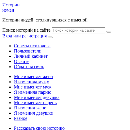
Истории
измен
Истории людей, столкнувшихся с изменой
Поиск историй на сайте
Вход или регистрация
Советы психолога
Пользователи
Личный кабинет
О сайте
Обратная связь
Мне изменяет жена
Я изменила мужу
Мне изменяет муж
Я изменила парню
Мне изменяет девушка
Мне изменяет парень
Я изменил жене
Я изменил девушке
Разное
Рассказать свою историю