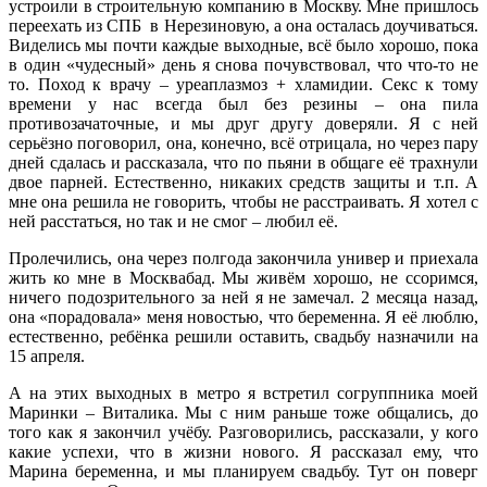
устроили в строительную компанию в Москву. Мне пришлось
переехать из СПБ в Нерезиновую, а она осталась доучиваться.
Виделись мы почти каждые выходные, всё было хорошо, пока
в один «чудесный» день я снова почувствовал, что что-то не
то. Поход к врачу – уреаплазмоз + хламидии. Секс к тому
времени у нас всегда был без резины – она пила
противозачаточные, и мы друг другу доверяли. Я с ней
серьёзно поговорил, она, конечно, всё отрицала, но через пару
дней сдалась и рассказала, что по пьяни в общаге её трахнули
двое парней. Естественно, никаких средств защиты и т.п. А
мне она решила не говорить, чтобы не расстраивать. Я хотел с
ней расстаться, но так и не смог – любил её.
Пролечились, она через полгода закончила универ и приехала
жить ко мне в Москвабад. Мы живём хорошо, не ссоримся,
ничего подозрительного за ней я не замечал. 2 месяца назад,
она «порадовала» меня новостью, что беременна. Я её люблю,
естественно, ребёнка решили оставить, свадьбу назначили на
15 апреля.
А на этих выходных в метро я встретил согруппника моей
Маринки – Виталика. Мы с ним раньше тоже общались, до
того как я закончил учёбу. Разговорились, рассказали, у кого
какие успехи, что в жизни нового. Я рассказал ему, что
Марина беременна, и мы планируем свадьбу. Тут он поверг