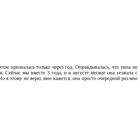
ом призналась только через год. Оправдывалась, что типа не
. Сейчас мы вместе 3 года, и в августе месяце она уезжала с
Но я этому не верю, мне кажется, она просто очередной раз мне