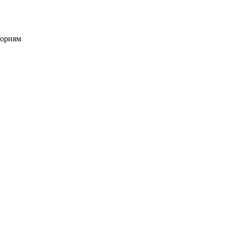
ториям