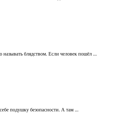
о называть блядством. Если человек пошёл ...
себе подушку безопасности. А там ...