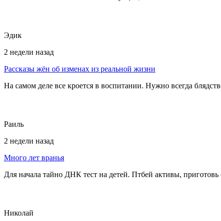
Эдик
2 недели назад
Рассказы жён об изменах из реальной жизни
На самом деле все кроется в воспитании. Нужно всегда блядств
Раиль
2 недели назад
Много лет вранья
Для начала тайно ДНК тест на детей. Птбей активы, приготовь 
Николай