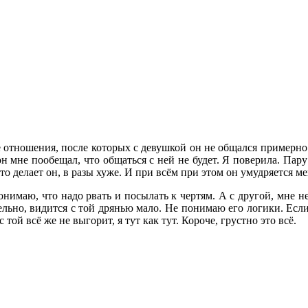
е отношения, после которых с девушкой он не общался примерно п
 мне пообещал, что общаться с ней не будет. Я поверила. Пару д
то делает он, в разы хуже. И при всём при этом он умудряется мен
понимаю, что надо рвать и посылать к чертям. А с другой, мне 
ельно, видится с той дрянью мало. Не понимаю его логики. Если 
 той всё же не выгорит, я тут как тут. Короче, грустно это всё.