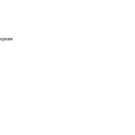
ториям