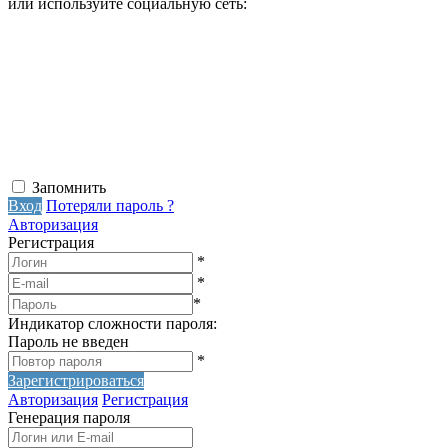
или используйте социальную сеть:
Запомнить
Вход
Потеряли пароль ?
Авторизация
Регистрация
*
*
*
Индикатор сложности пароля:
Пароль не введен
*
Зарегистрироваться
Авторизация
Регистрация
Генерация пароля