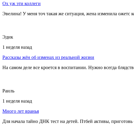
Ох уж эти коллеги
Эвелина! У меня точ такая же ситуация, жена изменила ожетс к
Эдик
1 неделя назад
Рассказы жён об изменах из реальной жизни
На самом деле все кроется в воспитании. Нужно всегда блядств
Раиль
1 неделя назад
Много лет вранья
Для начала тайно ДНК тест на детей. Птбей активы, приготовь 