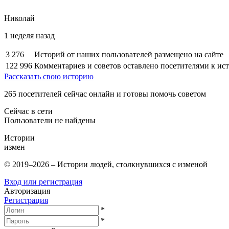
Николай
1 неделя назад
3 276
Историй от наших пользователей размещено на сайте
122 996
Комментариев и советов оставлено посетителями к ис
Рассказать свою историю
265
посетителей сейчас онлайн и готовы помочь советом
Сейчас в сети
Пользователи не найдены
Истории
измен
© 2019–2026 – Истории людей, столкнувшихся с изменой
Вход или регистрация
Авторизация
Регистрация
*
*