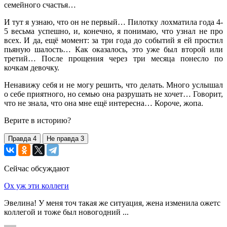
семейного счастья…
И тут я узнаю, что он не первый… Пилотку лохматила года 4-
5 весьма успешно, и, конечно, я понимаю, что узнал не про
всех. И да, ещё момент: за три года до событий я ей простил
пьяную шалость… Как оказалось, это уже был второй или
третий… После прощения через три месяца понесло по
кочкам девочку.
Ненавижу себя и не могу решить, что делать. Много услышал
о себе приятного, но семью она разрушать не хочет… Говорит,
что не знала, что она мне ещё интересна… Короче, жопа.
Верите в историю?
Правда
4
Не правда
3
Сейчас обсуждают
Ох уж эти коллеги
Эвелина! У меня точ такая же ситуация, жена изменила ожетс
коллегой и тоже был новогодний ...