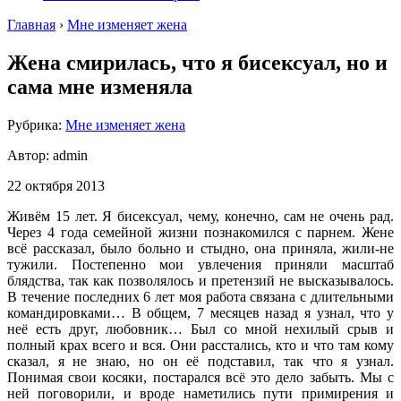
Главная
›
Мне изменяет жена
Жена смирилась, что я бисексуал, но и
сама мне изменяла
Рубрика:
Мне изменяет жена
Автор:
admin
22 октября 2013
Живём 15 лет. Я бисексуал, чему, конечно, сам не очень рад.
Через 4 года семейной жизни познакомился с парнем. Жене
всё рассказал, было больно и стыдно, она приняла, жили-не
тужили. Постепенно мои увлечения приняли масштаб
блядства, так как позволялось и претензий не высказывалось.
В течение последних 6 лет моя работа связана с длительными
командировками… В общем, 7 месяцев назад я узнал, что у
неё есть друг, любовник… Был со мной нехилый срыв и
полный крах всего и вся. Они расстались, кто и что там кому
сказал, я не знаю, но он её подставил, так что я узнал.
Понимая свои косяки, постарался всё это дело забыть. Мы с
ней поговорили, и вроде наметились пути примирения и