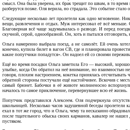
смысл. Она была уверена, их брак трещит по швам, в то время
разберутся позже. Оля верила, но страдала. Это событие стало 
Следующие несколько лет пролетели как одно мгновение. Ники
вещи, развлечения и отдых. Муж интересовал её всё меньше. 
Благоверная всё чаще задумывалась о разводе. И перед поез
скучной, серой, однообразной. Он, хоть и пытался отговорить, 
Ольга намеренно выбрала поезд, а не самолёт. Ей очень хот
конечно, купила билет в вагон СВ, где и планировала провест
какие попутчики попадутся». Он надоел ей со своими пережива
Ещё во время посадки Ольга заметила Его — высокий, хорошо
улыбке, когда Он обратил на неё внимание, но взаимностью не
говоря, плохим настроением, кокетка принялась отсчитывать 
обратной стороны постучали ещё настойчивее. Вскочив с мест
самый брюнет. Бабочки в её животе молниеносно вспорхнул
началось то самое приключение, перевернувшее всю её жизнь.
Попутчик представился Алексеем. Оля подчеркнула отсутств
школьницей. Несколько часов задушевной беседы пролетели к
ехал в тот же город, что и Ольга, чему та несказанно обрадов
после тщательного обыска своих карманов, кавалер не нашел д
пустяком.