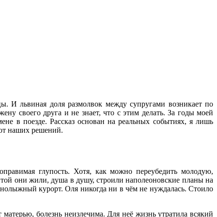
ы. И львиная доля размолвок между супругами возникает по
ну своего друга и не знает, что с этим делать. За годы моей
не в поезде. Рассказ основан на реальных событиях, я лишь
 от наших решений.
оправимая глупость. Хотя, как можно переубедить молодую,
той они жили, душа в душу, строили наполеоновские планы на
орнолыжный курорт. Оля никогда ни в чём не нуждалась. Стоило
т матерью, болезнь неизлечима. Для неё жизнь утратила всякий