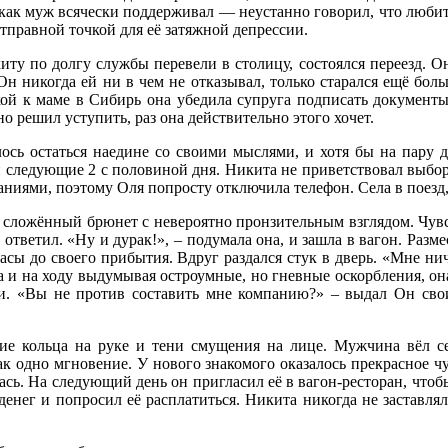
 как муж всячески поддерживал — неустанно говорил, что любит
отправной точкой для её затяжной депрессии.
ту по долгу службы перевели в столицу, состоялся переезд. Он 
Он никогда ей ни в чем не отказывал, только старался ещё бо
дкой к маме в Сибирь она убедила супруга подписать докумен
но решил уступить, раз она действительно этого хочет.
елось остаться наедине со своими мыслями, и хотя бы на пару 
и следующие 2 с половиной дня. Никита не приветствовал выбор
ниями, поэтому Оля попросту отключила телефон. Села в поезд,
 сложённый брюнет с невероятно пронзительным взглядом. Чув
 ответил. «Ну и дурак!», – подумала она, и зашла в вагон. Раз
часы до своего прибытия. Вдруг раздался стук в дверь. «Мне ни
а и на ходу выдумывая остроумные, но гневные оскорбления, она
и. «Вы не против составить мне компанию?» – выдал Он сво
ие кольца на руке и тени смущения на лице. Мужчина вёл се
ак одно мгновение. У нового знакомого оказалось прекрасное 
алась. На следующий день он пригласил её в вагон-ресторан, чтоб
енег и попросил её расплатиться. Никита никогда не заставлял