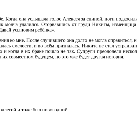
Когда она услышала голос Алексея за спиной, ноги подкосились
к молча удалился. Оторвавшись от груди Никиты, изменщица п
«Давай усыновим ребёнка».
ния ко мне. После случившего она долго не могла оправиться, не
алась смелости, и во всём призналась. Никита не стал устраиват
то и когда в их браке пошло не так. Супруги преодолели нескол
а их совместном будущем, но это уже будет другая история.
оллегой и тоже был новогодний ...