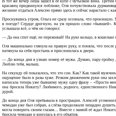
В тот же вечер Лёша зашел в её купе с бутылкой вина. Третий
красавец придвинулся поближе, Оля почувствовала дурманящ
желание отдаться Алексею прямо здесь и сейчас нарастало с ка
Проснувшись утром, Ольга не сразу осознала, что произошло. У
в поезде? Сердце дрогнуло, на ум пришло слово «бывшей». К
услышала всё, о чём он говорил:
— Да она спит ещё, не переживай! На руке кольцо, в кошельк
Оля машинально глянула на правую руку, и поняла, что после 
натянула на себя простынь и прислонилась к двери.
— До конца дня я узнаю номер её мужа. Думаю, пару-тройку д
Люблю тебя, малыш.
На секунду ей показалось, что это сон. Как? Как такой мужчин
ощущение было в разы хуже. Резким движением руки она захло
написала теперь уже бывшему мужу одну фразу – «Прости мен
она бросила Никиту? Любимого, родного, единственного Ники
дурой.
До конца дня Оля пребывала в прострации. Алексей угомонилс
чемодан уже был собран, а слёзы продолжали нещадно душить. 
могла поверить своим глазам… Вместе с мамой её ждал Никита.
бросила чемодан и кинулась в его объятия.