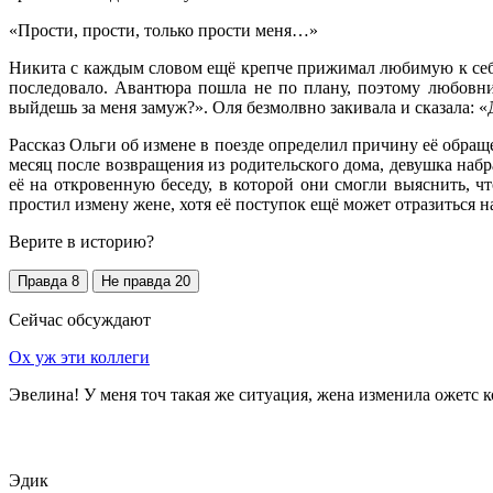
«Прости, прости, только прости меня…»
Никита с каждым словом ещё крепче прижимал любимую к себе. 
последовало. Авантюра пошла не по плану, поэтому любовни
выйдешь за меня замуж?». Оля безмолвно закивала и сказала: 
Рассказ Ольги об измене в поезде определил причину её обраще
месяц после возвращения из родительского дома, девушка набр
её на откровенную беседу, в которой они смогли выяснить, ч
простил измену жене, хотя её поступок ещё может отразиться н
Верите в историю?
Правда
8
Не правда
20
Сейчас обсуждают
Ох уж эти коллеги
Эвелина! У меня точ такая же ситуация, жена изменила ожетс к
Эдик