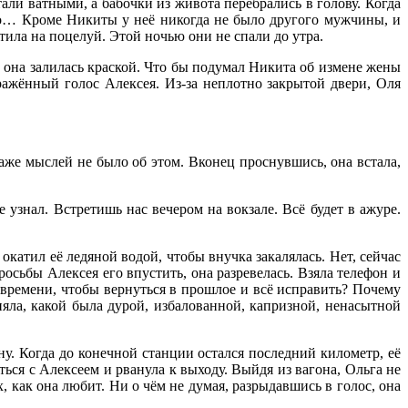
али ватными, а бабочки из живота перебрались в голову. Когда
ло… Кроме Никиты у неё никогда не было другого мужчины, и
етила на поцелуй. Этой ночью они не спали до утра.
в, она залилась краской. Что бы подумал Никита об измене жены
ражённый голос Алексея. Из-за неплотно закрытой двери, Оля
даже мыслей не было об этом. Вконец проснувшись, она встала,
узнал. Встретишь нас вечером на вокзале. Всё будет в ажуре.
окатил её ледяной водой, чтобы внучка закалялась. Нет, сейчас
сьбы Алексея его впустить, она разревелась. Взяла телефон и
времени, чтобы вернуться в прошлое и всё исправить? Почему
яла, какой была дурой, избалованной, капризной, ненасытной
у. Когда до конечной станции остался последний километр, её
ься с Алексеем и рванула к выходу. Выйдя из вагона, Ольга не
 как она любит. Ни о чём не думая, разрыдавшись в голос, она