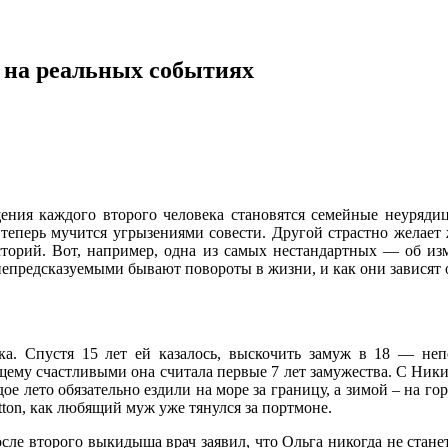
й на реальных событиях
ения каждого второго человека становятся семейные неурядиц
теперь мучится угрызениями совести. Другой страстно желает же
торий. Вот, например, одна из самых нестандартных — об изме
непредсказуемыми бывают повороты в жизни, и как они зависят
ка. Спустя 15 лет ей казалось, выскочить замуж в 18 — неп
му счастливыми она считала первые 7 лет замужества. С Ники
ое лето обязательно ездили на море за границу, а зимой – на г
tton, как любящий муж уже тянулся за портмоне.
После второго выкидыша врач заявил, что Ольга никогда не стане