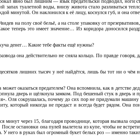
 бокал явно был лишним — язык предательски подводил, ноги ст
ий запах туалетной воды, внизу живота стало разливаться теп
ждой минутой. Он наклонился к её лицу, коснулся губ, и она отв
видев на полу своё бельё, а на столе упаковку от презервативо
акое теперь это имеет значение… Из коридора доносился разд
е куча денег… Какие тебе факты ещё нужны?
развода она действительно не сняла кольцо. По правде говоря, 
есятков лишних тысяч у неё найдётся, лишь бы тот ни о чём не 
а может оказаться предателем? Она вспомнила, как в детстве дед 
пнула дверь и щёлкнула замком. Под бешеный стук в дверь и про
я». Оля сокрушалась, почему до сих пор не придумали машину 
ту, который никогда не предаст и всегда будет рядом. Она пон
я минут через 15, благодаря проводнице, которая вызвала охран
После остановки она пулей вылетела из купе, чтобы не встретит
 У него в руках был огромный букет белых роз — именно таких,