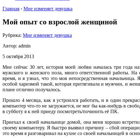
Главная
›
Мне изменяет девушка
Мой опыт со взрослой женщиной
Рубрика:
Мне изменяет девушка
Автор:
admin
5 октября 2013
Мне сейчас 30 лет, история моей любви началась три года н
мужского и женского пола, много ответственной работы. На 
время, и я узнал, что это моя непосредственная начальница.
особой харизмой такой, которая притягивала и мужчин, и жен
плане отлично получалось.
Прошло 4 месяца, как я устроился работать, и в один прекр
компьютер что-то не загружается, не мог бы как-нибудь в своб
в субботу я к ней приеду посмотреть/починить её ПК.
Приехал к своей начальнице домой, она меня хорошо встрети
своему компьютеру. Я быстро выявил причину – сбой операцио
это время я разговаривал на кухне со своей начальницей в осн