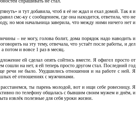
бностей спрашивать не стал.
нуть» и тут добавила, чтоб я её не ждал и ехал домой. Так я и
авил смс-ку с сообщением, где она находится, ответила, что не
оду, но моя начальница заверила, что между ними ничего нет и
ричины – не могу, голова болит, дома порядок надо наводить и
говорить на эту тему, отвечала, что устаёт после работы, и дел
а потом и вовсе 1 раз в месяц.
дложение ей сделал опять сойтись вместе. Я офигел просто от
ем сошли на нет, я ей теперь просто другом стал. Последний год
бще речи не было. Ухудшились отношения и на работе с ней. Я
рошлых её отношениях с мужчинами.
 расстанемся, ты парень молодой, вот и ищи себе ровесницу. Я
 активно по телефону общалась с бывшим своим мужем и днём, и
пыта извлёк полезные для себя уроки жизни.