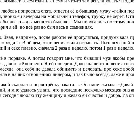
вязывает, зачем ездить к нему и что-то там регулировать? Подро
я любовь попросила опять отвезти её к бывшему мужу «гайки подтя
й, звоню ей вечером на мобильный телефон, трубку не берёт. Отпр
у бывшего – для меня это был шок. Мы поругались по этому пов
рил я ей, но всё равно был весь в сомнениях.
но. Звал, например, после работы её прогуляться, придумывала п
отно ходила. В общем, отношения стали остывать. Пытался с ней по
 и секс плавно, сначала 2 раза в неделю, потом 1 раз в неделю, 
 всё в порядке. А потом говорит мне, что бывший муж якобы пре
т.к. давно всё кончено. Я ей поверил. Далее наши отношения совс
есяца, она себя не давала обнимать и целовать, про секс воо
была в наших отношениях лидером, и так было всегда, даже в п
 такой скандал и нервотрёпку закатила. Она мне сказала: «Давай
ий, и мне удалось узнать, что последние несколько месяцев она
 и сегодня люблю эту женщину и желаю ей счастья и добра. Из о