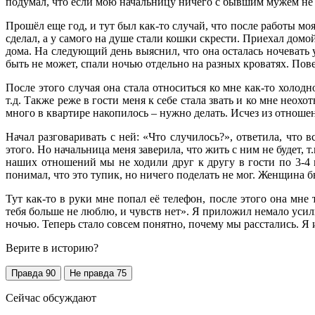
подумал, что если мою начальницу ничего с бывшим мужем не с
Прошёл еще год, и тут был как-то случай, что после работы мо
сделал, а у самого на душе стали кошки скрести. Приехал домо
дома. На следующий день выяснил, что она осталась ночевать 
быть не может, спали ночью отдельно на разных кроватях. Пове
После этого случая она стала относиться ко мне как-то холод
т.д. Также реже в гости меня к себе стала звать и ко мне неох
много в квартире накопилось – нужно делать. Исчез из отношений
Начал разговаривать с ней: «Что случилось?», ответила, что
этого. Но начальница меня заверила, что жить с ним не будет, 
наших отношений мы не ходили друг к другу в гости по 3-4 м
понимал, что это тупик, но ничего поделать не мог. Женщина 
Тут как-то в руки мне попал её телефон, после этого она мне
тебя больше не люблю, и чувств нет». Я приложил немало усил
ночью. Теперь стало совсем понятно, почему мы расстались. Я
Верите в историю?
Правда
90
Не правда
75
Сейчас обсуждают