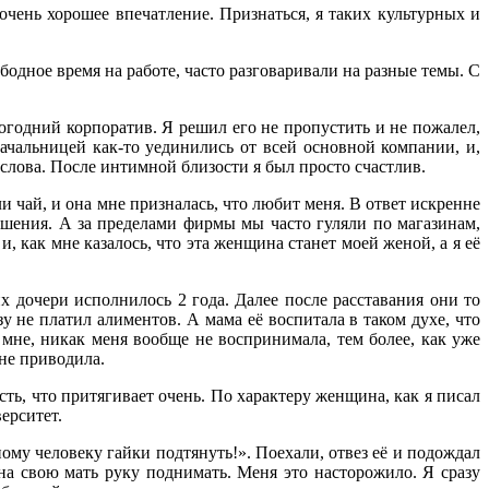
очень хорошее впечатление. Признаться, я таких культурных и
бодное время на работе, часто разговаривали на разные темы. С
огодний корпоратив. Я решил его не пропустить и не пожалел,
начальницей как-то уединились от всей основной компании, и,
услова. После интимной близости я был просто счастлив.
и чай, и она мне призналась, что любит меня. В ответ искренне
ношения. А за пределами фирмы мы часто гуляли по магазинам,
, как мне казалось, что эта женщина станет моей женой, а я её
х дочери исполнилось 2 года. Далее после расставания они то
у не платил алиментов. А мама её воспитала в таком духе, что
 мне, никак меня вообще не воспринимала, тем более, как уже
 не приводила.
ть, что притягивает очень. По характеру женщина, как я писал
ерситет.
ому человеку гайки подтянуть!». Поехали, отвез её и подождал
 на свою мать руку поднимать. Меня это насторожило. Я сразу