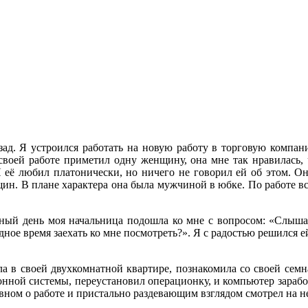
азад. Я устроился работать на новую работу в торговую компа
своей работе приметил одну женщину, она мне так нравилась, ч
 Я её любил платонически, но ничего не говорил ей об этом. О
щин. В плане характера она была мужчиной в юбке. По работе вс
асный день моя начальница подошла ко мне с вопросом: «Слыша
одное время заехать ко мне посмотреть?». Я с радостью решился
ла в своей двухкомнатной квартире, познакомила со своей семн
нной системы, переустановил операционку, и компьютер заработ
овном о работе и пристально раздевающим взглядом смотрел на н