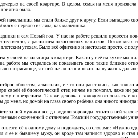
 дочерью на своей квартире. В целом, семья на меня произвела 
 приятно было.
оей начальницы мы стали ближе друг к другу. Если выпадало сво
бился с первого взгляда, как мальчишка.
здники и сам Новый год. У нас на работе решили провести нов
 естественно, с распитием алкогольных напитков. Потом мы с 
 плотским утехам. Было всё офигенно и настолько просто, с пол
ем у своей начальницы в квартире. Как-то у неё на кухне мы пил
, на работе мы старались не показывать свои такие близкие от
 было потрясающе, я с ней начал планировать нашу жизнь дальше и
тброс общества, алкоголик, и что они расстались, как только и
ери своей её биологический отец ничем не помогал, даже ни раз
 нему с презрением. Так же девочка с холодом относилась и ко
 до меня, но домой на глаза своего ребёнка она никого никогда
те за ней мужики всегда водили хороводы, что-то в ней такое ес
за плечами оконченный с отличием Томский государственный унив
отвезти её к одному дому и подождать, со словами: «Нужно одн
ил я её к бывшему мужу, он вроде там напился здорово и стал