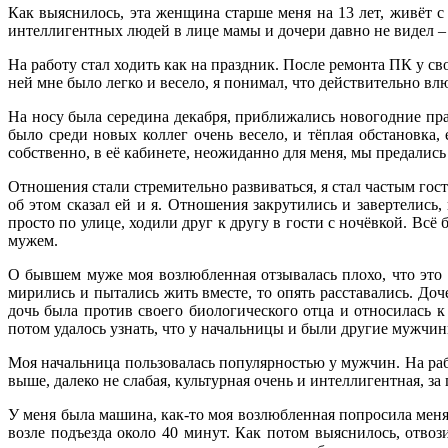
Как выяснилось, эта женщина старше меня на 13 лет, живёт с
интеллигентных людей в лице мамы и дочери давно не видел –
На работу стал ходить как на праздник. После ремонта ПК у св
ней мне было легко и весело, я понимал, что действительно влю
На носу была середина декабря, приближались новогодние пра
было среди новых коллег очень весело, и тёплая обстановка,
собственно, в её кабинете, неожиданно для меня, мы предались
Отношения стали стремительно развиваться, я стал частым гост
об этом сказал ей и я. Отношения закрутились и завертелись
просто по улице, ходили друг к другу в гости с ночёвкой. Всё
мужем.
О бывшем муже моя возлюбленная отзывалась плохо, что это о
мирились и пытались жить вместе, то опять расставались. Доч
дочь была против своего биологического отца и относилась к
потом удалось узнать, что у начальницы и были другие мужчины
Моя начальница пользовалась популярностью у мужчин. На рабо
выше, далеко не слабая, культурная очень и интеллигентная, 
У меня была машина, как-то моя возлюбленная попросила меня 
возле подъезда около 40 минут. Как потом выяснилось, отвоз