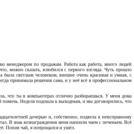
нию менеджером по продажам. Работа как работа, много людей
то, можно сказать, влюбился с первого взгляда. Чуть прошло
на была светлым человеком, внешне очень красивая и умная, с
егда принимала решения сама, и у неё всё в профессиональном
ла, что ты в компьютерах отлично разбираешься. У меня дома
 ей помочь. Неделя подошла к выходным, и мы договорились, что
адцатилетней дочерью и, собственно, подвела к неисправному
ал. В знак вознаграждения меня напоили чаем с печеньем. Всё
её. Попив чай, я попрощался и ушёл.