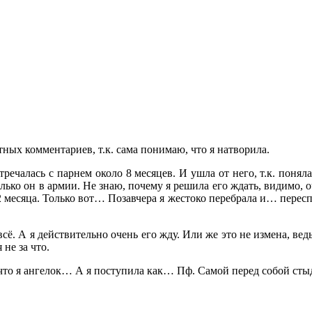
тных комментариев, т.к. сама понимаю, что я натворила.
речалась с парнем около 8 месяцев. И ушла от него, т.к. понял
ко он в армии. Не знаю, почему я решила его ждать, видимо, оче
 месяца. Только вот… Позавчера я жестоко перебрала и… переспа
всё. А я действительно очень его жду. Или же это не измена, ве
не за что.
т, что я ангелок… А я поступила как… Пф. Самой перед собой сты