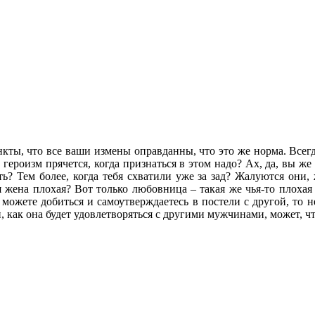
ты, что все ваши измены оправданны, что это же норма. Всегда
героизм прячется, когда признаться в этом надо? Ах, да, вы же
ь? Тем более, когда тебя схватили уже за зад? Жалуются они, ж
я жена плохая? Вот только любовница – такая же чья-то плохая 
 можете добиться и самоутверждаетесь в постели с другой, то н
, как она будет удовлетворяться с другими мужчинами, может, чт