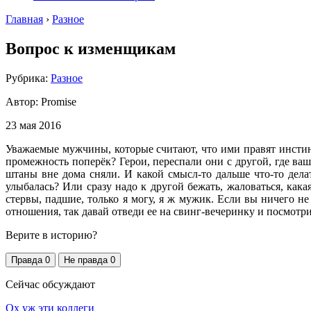
Главная
›
Разное
Вопрос к изменщикам
Рубрика:
Разное
Автор:
Promise
23 мая 2016
Уважаемые мужчины, которые считают, что ими правят инстинк
промежность поперёк? Герои, переспали они с другой, где ваш 
штаны вне дома сняли. И какой смысл-то дальше что-то делат
улыбалась? Или сразу надо к другой бежать, жаловаться, кака
стервы, падшие, только я могу, я ж мужик. Если вы ничего не
отношения, так давай отведи ее на свинг-вечеринку и посмотри
Верите в историю?
Правда
0
Не правда
0
Сейчас обсуждают
Ох уж эти коллеги