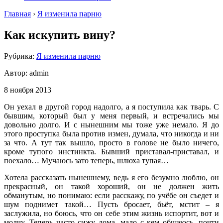
Главная
›
Я изменила парню
Как искупить вину?
Рубрика:
Я изменила парню
Автор:
admin
8 ноября 2013
Он уехал в другой город надолго, а я поступила как тварь. С
бывшим, который был у меня первый, и встречались мы
довольно долго. И с нынешним мы тоже уже немало. Я до
этого проступка была против измен, думала, что никогда и ни
за что. А тут так вышло, просто в голове не было ничего,
кроме тупого инстинкта. Бывший приставал-приставал, и
поехало… Мучаюсь зато теперь, шлюха тупая…
Хотела рассказать нынешнему, ведь я его безумно люблю, он
прекрасный, он такой хороший, он не должен жить
обманутым, но понимаю: если расскажу, по учёбе он съедет и
шум поднимет такой… Пусть бросает, бьёт, мстит – я
заслужила, но боюсь, что он себе этим жизнь испортит, вот и
молчу. Теперь часто сижу дома, мало с кем общаюсь, почти